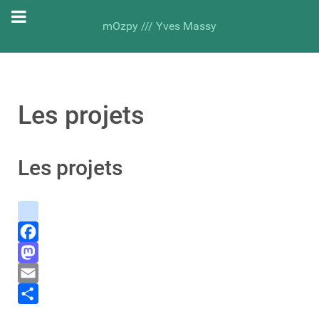
mOzpy /// Yves Massy
Les projets
Les projets
instagram
Facebook
Mastodon
Email
Share