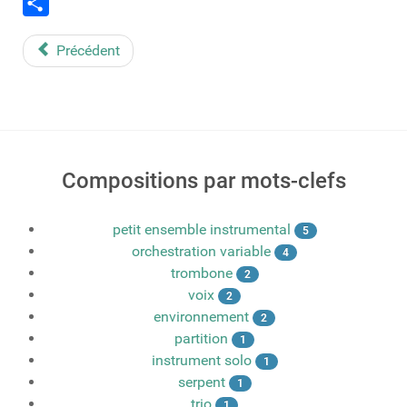
Email
Share
Précédent
Compositions par mots-clefs
petit ensemble instrumental
5
orchestration variable
4
trombone
2
voix
2
environnement
2
partition
1
instrument solo
1
serpent
1
trio
1