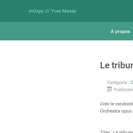
mOzpy /// Yves Massy
À propos
Le tribu
Catégorie :
Publicati
Crée le vendred
Orchestra opus 
Titre : Le tribun