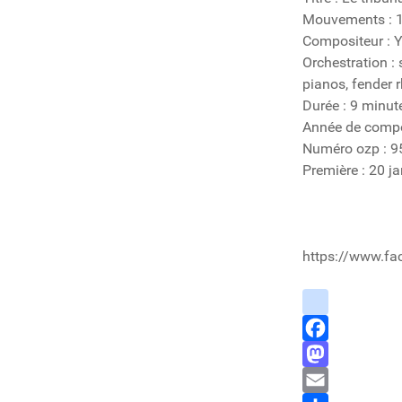
Mouvements : 
Compositeur : 
Orchestration :
pianos, fender r
Durée : 9 minut
Année de compo
Numéro ozp : 9
Première : 20 j
https://www.fa
instagram
Facebook
Mastodon