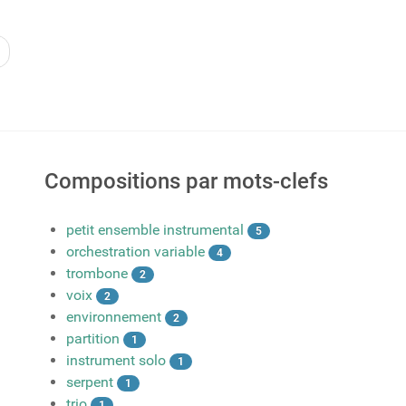
Compositions par mots-clefs
petit ensemble instrumental
5
orchestration variable
4
trombone
2
voix
2
environnement
2
partition
1
instrument solo
1
serpent
1
trio
1