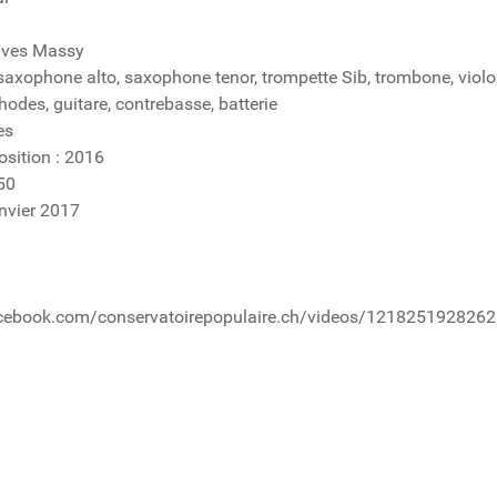
1
Yves Massy
 saxophone alto, saxophone tenor, trompette Sib, trombone, violon
hodes, guitare, contrebasse, batterie
es
sition : 2016
50
anvier 2017
cebook.com/conservatoirepopulaire.ch/videos/121825192826