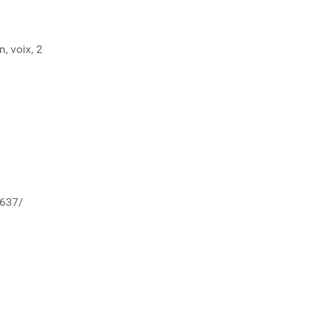
, voix, 2
2637/