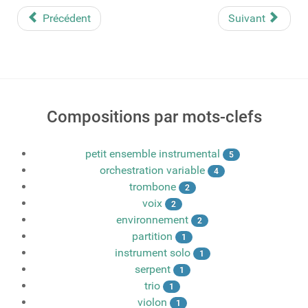
Share
Précédent
Suivant
Compositions par mots-clefs
petit ensemble instrumental
5
orchestration variable
4
trombone
2
voix
2
environnement
2
partition
1
instrument solo
1
serpent
1
trio
1
violon
1